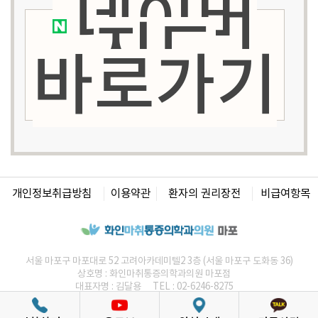
네이버
지도
바로가기
개인정보취급방침
이용약관
환자의 권리장전
비급여항목
서울 마포구 마포대로 52 고려아카데미텔2 3층 (서울 마포구 도화동 36)
상호명 :
화인마취통증의학과의원
마포점
대표자명 : 김달용
TEL : 02-6246-8275
사업자등록번호 : 464-95-00059
COPYRIGHT© 마포점. ALL RIGHTS RESERVED.