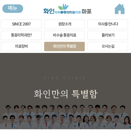
메뉴
SINCE 2007
원장소개
의사를 만나다
통증의학과란?
비수술 통증치료
둘러보기
의료장비
화인만의 특별함
오시는길
FINE CLINIC
화인만의
특별함