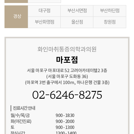
대구점
부산서면점
부산하단점
경상
부산화명점
울산점
창원점
화인마취통증의학과의원
마포점
서울 마포구 마포대로 52 고려아카데미텔2 3층
(서울 마포구 도화동 36)
(마포역 3번 출구에서 100m, 하나은행 건물 3층)
02-6246-8275
진료시간 안내
월/수/목/금
9:00 - 18:30
화(야간진료)
9:00 - 20:00
토
9:00 - 13:00
점심시간
13:00 - 14:00