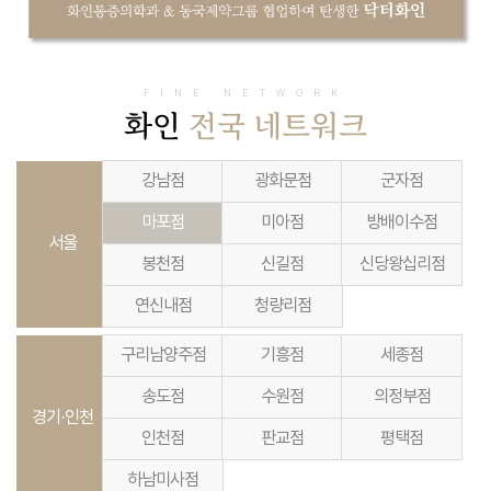
FINE NETWORK
화인
전국 네트워크
강남점
광화문점
군자점
마포점
미아점
방배이수점
서울
봉천점
신길점
신당왕십리점
연신내점
청량리점
구리남양주점
기흥점
세종점
송도점
수원점
의정부점
경기·인천
인천점
판교점
평택점
하남미사점