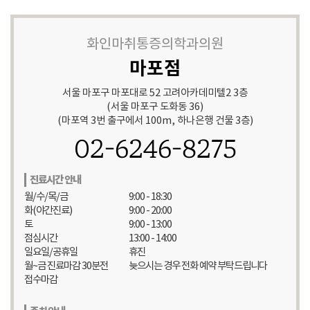
화인마취통증의학과의원
마포점
서울 마포구 마포대로 52 고려아카데미텔2 3층
(서울 마포구 도화동 36)
(마포역 3번 출구에서 100m, 하나은행 건물 3층)
02-6246-8275
진료시간 안내
월/수/목/금
9:00 - 18:30
화(야간진료)
9:00 - 20:00
토
9:00 - 13:00
점심시간
13:00 - 14:00
일요일/공휴일
휴진
월~금 진료마감 30분전
늦으시는 경우 전화 예약 부탁드립니다
접수마감