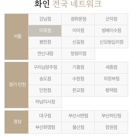
화인
전국 네트워크
강남점
광화문점
군자점
마포점
미아점
방배이수점
서울
봉천점
신길점
신당왕십리점
연신내점
청량리점
구리남양주점
기흥점
세종점
송도점
수원점
의정부점
경기·인천
인천점
판교점
평택점
하남미사점
대구점
부산서면점
부산하단점
경상
부산화명점
울산점
창원점