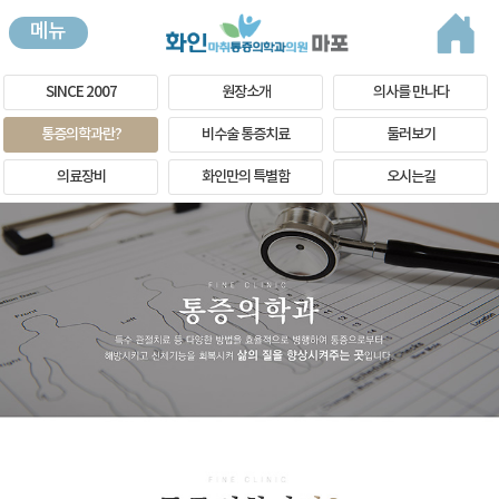
메뉴
SINCE 2007
원장소개
의사를 만나다
통증의학과란?
비수술 통증치료
둘러보기
의료장비
화인만의 특별함
오시는길