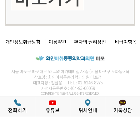
개인정보취급방침
이용약관
환자의 권리장전
비급여항목
서울 마포구 마포대로 52 고려아카데미텔2 3층 (서울 마포구 도화동 36)
상호명 :
화인마취통증의학과의원
마포점
대표자명 : 김달용
TEL : 02-6246-8275
사업자등록번호 : 464-95-00059
COPYRIGHT© 마포점. ALL RIGHTS RESERVED.
화인 통증의학과의원
통증의학과는
전화하기
유튜브
위치안내
카톡상담