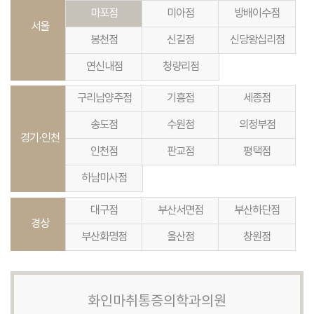
마포점
미아점
방배이수점
서울
봉천점
신길점
신당왕십리점
연신내점
청량리점
구리남양주점
기흥점
세종점
송도점
수원점
의정부점
경기·인천
인천점
판교점
평택점
하남미사점
대구점
부산서면점
부산하단점
경상
부산화명점
울산점
창원점
화인마취통증의학과의원