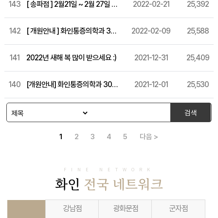
143
[ 송파점 ] 2월21일 ~ 2월 27일 까지 휴진 안내
2022-02-21
25,392
142
[ 개원안내 ] 화인통증의학과 31번째 지점, 송도점 개원임박!
2022-02-09
25,588
141
2022년 새해 복 많이 받으세요 :)
2021-12-31
25,409
140
[개원안내] 화인통증의학과 30번째 지점, 창원점 개원!
2021-12-01
25,530
검색
1
2
3
4
5
다음 >
FINE NETWORK
화인
전국 네트워크
강남점
광화문점
군자점