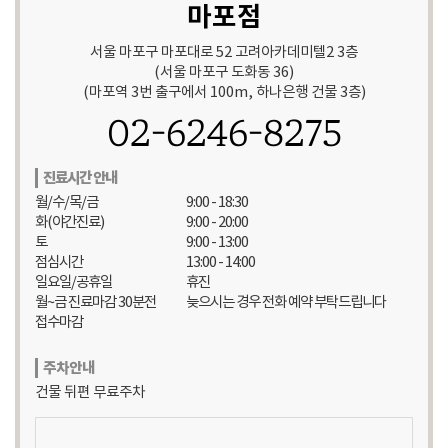
마포점
서울 마포구 마포대로 52 고려아카데미텔2 3층
(서울 마포구 도화동 36)
(마포역 3번 출구에서 100m, 하나은행 건물 3층)
02-6246-8275
진료시간 안내
월/수/목/금
9:00 - 18:30
화(야간진료)
9:00 - 20:00
토
9:00 - 13:00
점심시간
13:00 - 14:00
일요일/공휴일
휴진
월~금 진료마감 30분전
늦으시는 경우 전화 예약 부탁드립니다
접수마감
주차안내
건물 뒤편 무료주차