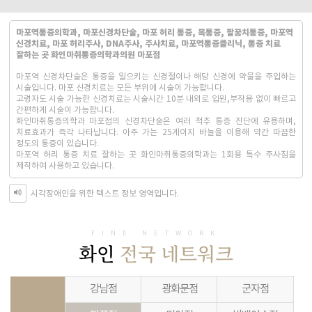
마포역통증의학과, 마포신경차단술, 마포 허리 통증, 목통증, 팔꿈치통증, 마포역
신경치료, 마포 허리주사, DNA주사, 주사치료, 마포역통증클리닉, 통증 치료
잘하는 곳 화인마취통증의학과의원 마포점
마포역 신경차단술은 통증을 일으키는 신경절이나 해당 신경에 약물을 주입하는
시술입니다. 마포 신경치료는 모든 부위에 시술이 가능합니다.
고령자도 시술 가능한 신경치료는 시술시간 10분 내외로 입원,부작용 없이 빠르고
간편하게 시술이 가능합니다.
화인마취통증의학과 마포점의 신경차단술은 여러 척추 통증 진단에 유용하며,
치료효과가 즉각 나타납니다. 아주 가는 25게이지 바늘을 이용해 약간 따끔한
정도의 통증이 있습니다.
마포역 허리 통증 치료 잘하는 곳 화인마취통증의학과는 1회용 특수 주사침을
제작하여 사용하고 있습니다.
시각장애인을 위한 텍스트 정보 영역입니다.
FINE NETWORK
화인
전국 네트워크
강남점
광화문점
군자점