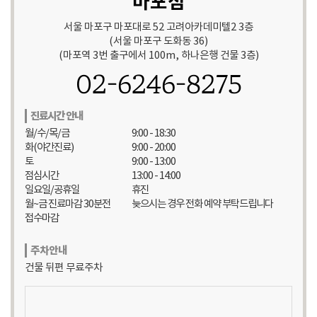
마포점
서울 마포구 마포대로 52 고려아카데미텔2 3층
(서울 마포구 도화동 36)
(마포역 3번 출구에서 100m, 하나은행 건물 3층)
02-6246-8275
진료시간 안내
월/수/목/금
9:00 - 18:30
화(야간진료)
9:00 - 20:00
토
9:00 - 13:00
점심시간
13:00 - 14:00
일요일/공휴일
휴진
월~금 진료마감 30분전
늦으시는 경우 전화 예약 부탁드립니다
접수마감
주차안내
건물 뒤편 무료주차