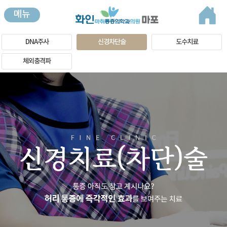
메뉴
DNA주사
신경차단술
도수치료
체외충격파