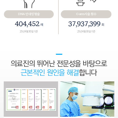
DNA 인대성형술
C-arm시술 횟수
467,575
43,858,265
례
회
25년 4월 30일 기준
25년 4월 30일 기준