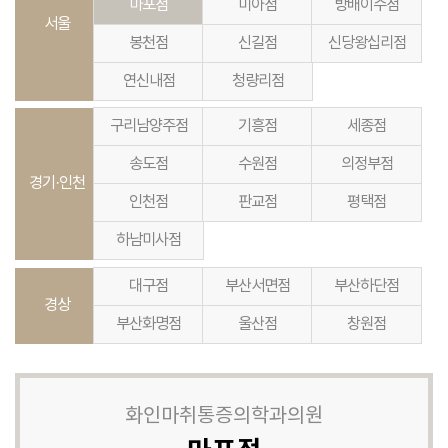
마포점
미아점
방배이수점
서울
봉천점
신길점
신당왕십리점
연신내점
청량리점
구리남양주점
기흥점
세종점
송도점
수원점
의정부점
경기·인천
인천점
판교점
평택점
하남미사점
대구점
부산서면점
부산하단점
경상
부산화명점
울산점
창원점
화인마취통증의학과의원