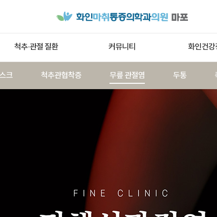
척추·관절 질환
커뮤니티
화인건강
스크
척추관협착증
무릎 관절염
두통