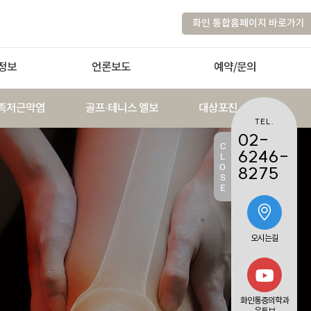
화인 통합홈페이지 바로가기
정보
언론보도
예약/문의
족저근막염
골프·테니스 엘보
대상포진
TEL.
02-
C
6246-
L
O
8275
S
E
오시는길
화인통증의학과