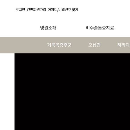
로그인
간편회원가입
아이디/비밀번호 찾기
병원소개
비수술통증치료
거북목증후군
오십견
허리디