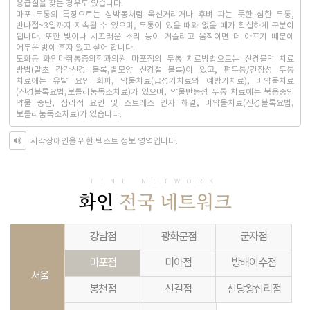
응급실을 찾는 경우도 있습니다.
마포 두통의 특징으로는 심박동처럼 욱신거리거나 후벼 파는 듯한 심한 두통,
반나절~3일까지 지속될 수 있으며, 두통이 있을 때와 없을 때가 확실하게 구분이
됩니다. 또한 빛이나 시끄러운 소리 등이 거슬리고 움직이면 더 아프기 때문에
어두운 방에 혼자 있고 싶어 합니다.
도화동 화인마취통증의학과의원 마포점의 두통 치료방법으로는 신경블럭 치료
방법(말초 감각신경 블록,별모양 신경절 블록)이 있고, 편두통/긴장성 두통
치료에는 유발 요인 회피, 약물치료(급성기치료와 예방기치료), 비약물치료
(신경블록요법,보톨리눔독소치료)가 있으며, 약물반동성 두통 치료에는 북용중인
약물 중단, 심리적 요인 및 스트레스 인자 해결, 비약물치료(신경블록요법,
보톨리눔독소치료)가 있습니다.
시각장애인을 위한 텍스트 정보 영역입니다.
FINE NETWORK
화인
전국 네트워크
강남점
광화문점
군자점
마포점
미아점
방배이수점
서울
봉천점
신길점
신당왕십리점