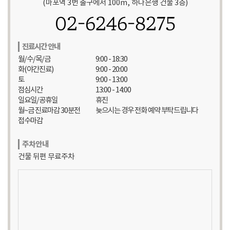
(마포역 3번 출구에서 100m, 하나은행 건물 3층)
02-6246-8275
진료시간 안내
월/수/목/금
9:00 - 18:30
화(야간진료)
9:00 - 20:00
토
9:00 - 13:00
점심시간
13:00 - 14:00
일요일/공휴일
휴진
월~금 진료마감 30분전
늦으시는 경우 전화 예약 부탁드립니다
접수마감
주차안내
건물 뒤편 무료주차