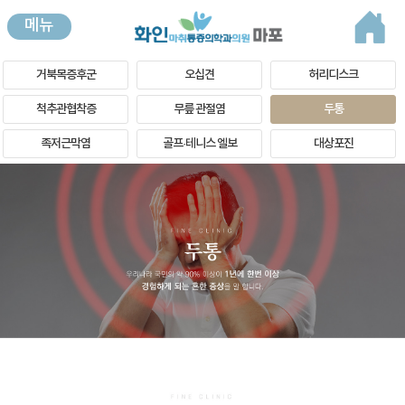
메뉴
거북목증후군
오십견
허리디스크
척추관협착증
무릎 관절염
두통
족저근막염
골프·테니스 엘보
대상포진