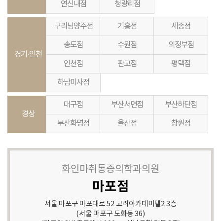
연신내점
청량리점
구리남양주점
기흥점
세종점
송도점
수원점
의정부점
경기·인천
인천점
판교점
평택점
하남미사점
대구점
부산서면점
부산하단점
경상
부산화명점
울산점
창원점
화인마취통증의학과의원
마포점
서울 마포구 마포대로 52 고려아카데미텔2 3층
(서울 마포구 도화동 36)