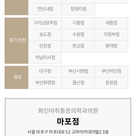
연신내점
청량리점
구리남양주점
기흥점
세종점
송도점
수원점
의정부점
경기·인천
인천점
판교점
평택점
하남미사점
대구점
부산서면점
부산하단점
경상
부산화명점
울산점
창원점
화인마취통증의학과의원
마포점
서울 마포구 마포대로 52 고려아카데미텔2 3층