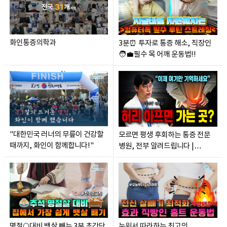
화인통증의학과
3분⏰ 투자로 통증 해소, 직장인
🧑‍💼필수 목 어깨 운동법!!
"대한민국 러너의 무릎이 건강할
모르면 평생 후회하는 통증 전문
때까지, 화인이 함께합니다!"
병원, 전부 알려드립니다 |
통증의학과 |
명절🌕대비 뱃살 빼는 3분 초간단
누워서 따라하는 최고의