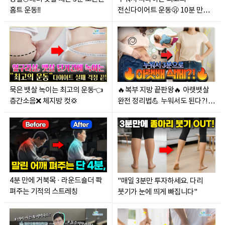
홈트 운동‼️
전신다이어트 운동🫢 10분 만에
체지방 걷어내기‼️
묵은 뱃살 녹이는 최고의 운동👈
🔥복부 지방 끝판왕🔥 아랫뱃살
층간소음❌ 체지방 컷💢
완전 정리법💪 누워서도 된다?!
강력 추천👆
4분 만에 거북목 · 라운드숄더 쫙
"매일 3분만 투자하세요. 다리
펴주는 기적의 스트레칭
붓기가 눈에 띄게 빠집니다"