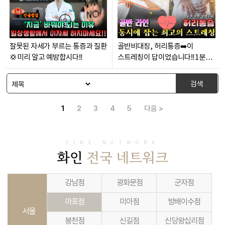
잘못된 자세가 부르는 통증과 질환
골반비대칭, 허리통증➡️이
💢미리 알고 예방합시다‼️
스트레칭이 답이었습니다‼️1분
투자⏰ 안 보면 손해인 스트레칭
검색
1
2
3
4
5
다음 >
FINE NETWORK
화인
전국 네트워크
강남점
광화문점
군자점
마포점
미아점
방배이수점
서울
봉천점
신길점
신당왕십리점