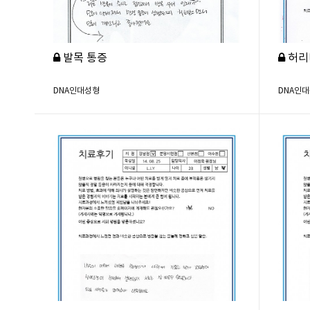
발목 통증
허리
DNA인대성형
DNA인