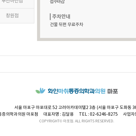
부산하단점
접수마감
창원점
주차안내
건물 뒤편 무료주차
서울 마포구 마포대로 52 고려아카데미텔2 3층 (서울 마포구 도화동 36
통증의학과의원
마포점
대표자명 : 김달용
TEL : 02-6246-8275
사업자등
COPYRIGHT© 마포점. ALL RIGHTS RESERVED.