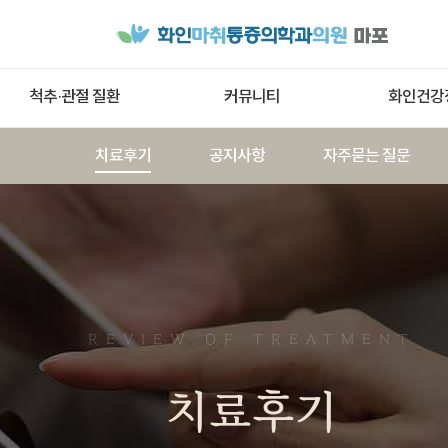
척추·관절 질환
커뮤니티
화인건강
치료후기
공지사항
자주묻는 질문
REVIEW OF TREATMENT
치료후기