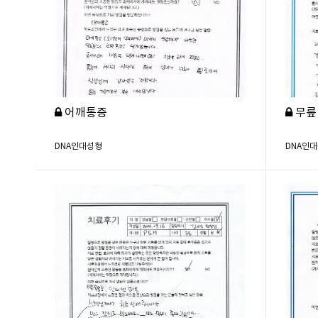
어깨통증
무릎
DNA인대성형
DNA인