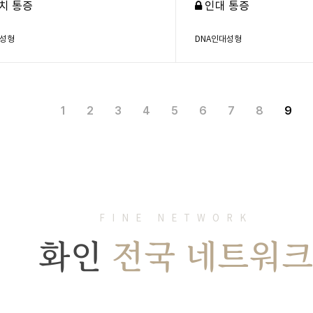
치 통증
인대 통증
대성형
DNA인대성형
1
2
3
4
5
6
7
8
9
FINE NETWORK
화인
전국 네트워