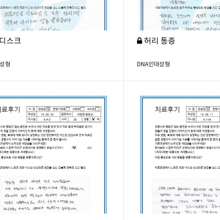
디스크
허리 통증
대성형
DNA인대성형