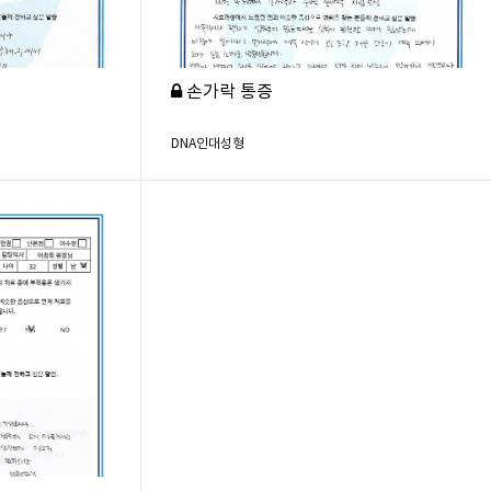
손가락 통증
DNA인대성형