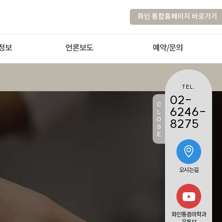
화인 통합홈페이지 바로가기
정보
언론보도
예약/문의
TEL.
02-
C
6246-
L
O
8275
S
E
오시는길
화인통증의학과