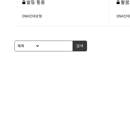
발등 통증
팔꿈
DNA인대성형
DNA인
검색