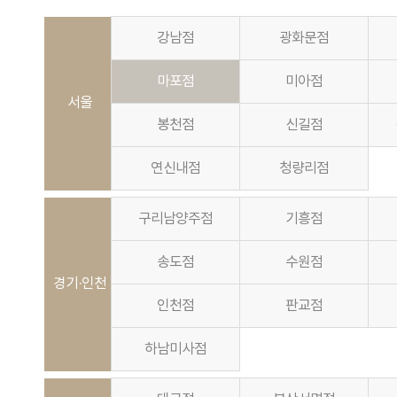
강남점
광화문점
마포점
미아점
서울
봉천점
신길점
연신내점
청량리점
구리남양주점
기흥점
송도점
수원점
경기·인천
인천점
판교점
하남미사점