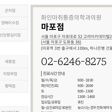
군자점
화인마취통증의학과의원
방배이수점
마포점
신당왕십리점
서울 마포구 마포대로 52 고려아카데미텔2
(서울 마포구 도화동 36)
(마포역 3번 출구에서 100m, 하나은행 건물
02-6246-8275
세종점
진료시간 안내
의정부점
월/수/목/금

9:00 - 18:30

화(야간진료)

9:00 - 20:00

평택점
토

9:00 - 13:00

점심시간

13:00 - 14:00

일요일/공휴일

휴진

월~금 진료마감 30분전 
늦으시는 경우 전화 예약