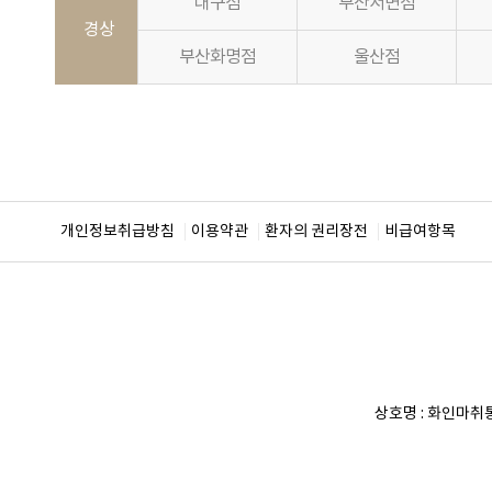
대구점
부산서면점
경상
부산화명점
울산점
개인정보취급방침
이용약관
환자의 권리장전
비급여항목
상호명 :
화인마취